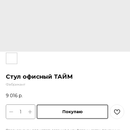
Стул офисный ТАЙМ
Фабрикант
9 016
р.
Покупаю