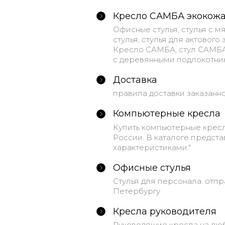
Кресло САМБА экокож
Офисные стулья, стулья с 
стулья, стулья для актового
Кресло САМБА, стул САМБА 
с деревянными подлокотник
Доставка
правила доставки заказанн
Компьютерные кресла
Купить компьютерные кресл
России. В каталоге предст
характеристиками."
Офисные стулья
Стулья для персонала. отпр
Петербургу
Кресла руководителя
Руководящие кресла на любо