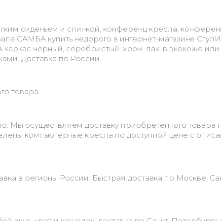
а
мягким сиденьем и спинкой, конференц кресла, конферен
 зала САМБА купить недорого в интернет-магазине СтулИs
каркас черный, серебристый, хром-лак, в экокоже или
ами. Доставка по России.
ого товара
о. Мы осуществляем доставку приобретенного товара 
авлены компьютерные кресла по доступной цене с опис
авка в регионы России. Быстрая доставка по Москве, Са
й вкус, цвет и кошелек. доставка по Санкт-Петербургу 