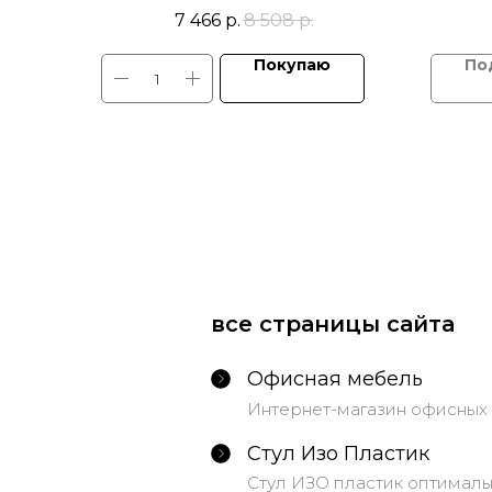
Крестовина и подлокотники
подло
7 466
р.
8 508
р.
пластик армированный. Механизм
качания TOP GUN
Покупаю
все страницы сайта
Офисная мебель
Интернет-магазин офисных 
Стул Изо Пластик
Стул ИЗО пластик оптималь