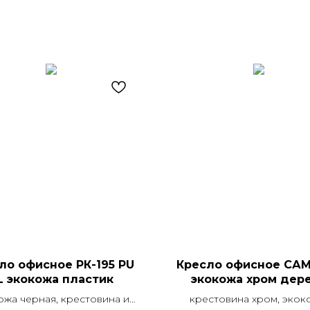
ло офисное РК-195 PU
Кресло офисное СА
L экокожа пластик
экокожа хром дер
ожа черная, крестовина и
крестовина хром, экок