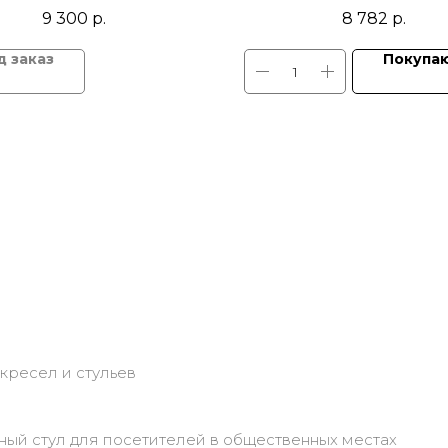
котники пластик, механизм
подлокотники хром дер
9 300
р.
8 782
р.
качания TOP GUN
механизм качания TOP 
ролики полиамидны
Покупа
кресел и стульев
ный стул для посетителей в общественных местах