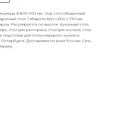
ешницы d 800-900 мм., под стол обеденный
адратный стол. Габариты 600 x 600 x 730 мм.
хром. Регулируется по высоте. Кухонный стол,
афе, стол для ресторана, стол для хостела, стол
а, подстолье для стола недорого купить в
т-Петербурге. Доставляем по всей России. Сеть
 Крыму.