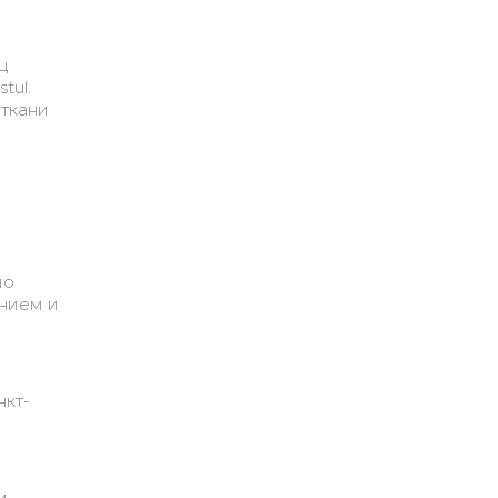
ц
tul.
 ткани
по
анием и
нкт-
и