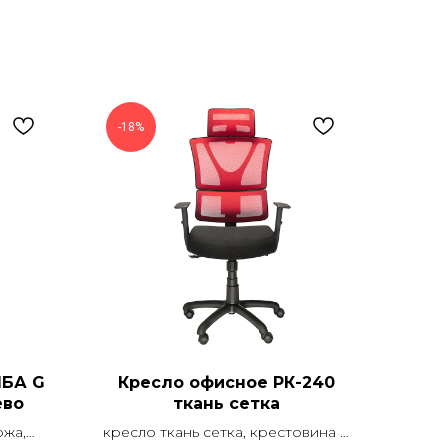
-18%
МБА G
Кресло офисное РК-240
ево
ткань сетка
ожа,
кресло ткань сетка, крестовина d