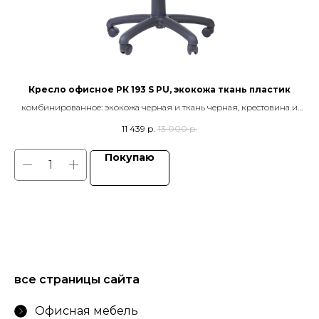
Кресло офисное РК 193 S PU, экокожа ткань пластик
ик,
комбинированное: экокожа черная и ткань черная, крестовина и
чер
подлокотники пластик, механизм качания TOP GUN
11 439
р.
13 000
р.
Покупаю
все страницы сайта
Офисная мебель