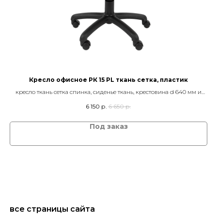
Кресло офисное РК 15 PL ткань сетка, пластик
ия
кресло ткань сетка спинка, сиденье ткань, крестовина d 640 мм и
кре
подлокотники пластик, механизм качания TOP GUN, Ролики: Ø50
п
6 150
р.
6 650
р.
все страницы сайта