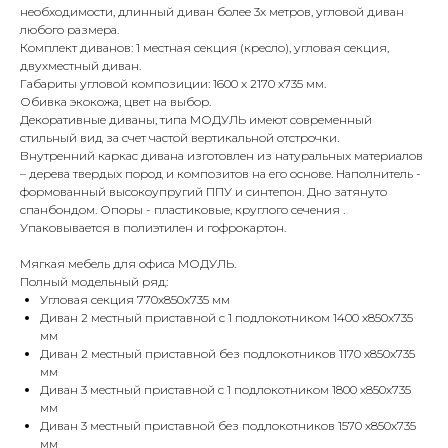
необходимости, длинный диван более 3х метров, угловой диван
любого размера.
Комплект диванов: 1 местная секция (кресло), угловая секция,
двухместный диван.
Габариты угловой композиции: 1600 х 2170 х735 мм.
Обивка экокожа, цвет на выбор.
Декоративные диваны, типа МОДУЛЬ имеют современный
стильный вид за счет частой вертикальной отстрочки.
Внутренний каркас дивана изготовлен из натуральных материалов
– дерева твердых пород и композитов на его основе. Наполнитель -
формованный высокоупругий ППУ и синтепон. Дно затянуто
спанбондом. Опоры - пластиковые, круглого сечения .
Упаковывается в полиэтилен и гофрокартон.
Мягкая мебель для офиса МОДУЛЬ.
Полный модельный ряд:
Угловая секция 770х850х735 мм
Диван 2 местный приставной с 1 подлокотником 1400 х850х735
мм
Диван 2 местный приставной без подлокотников 1170 х850х735
мм
Диван 3 местный приставной с 1 подлокотником 1800 х850х735
мм
Диван 3 местный приставной без подлокотников 1570 х850х735
мм