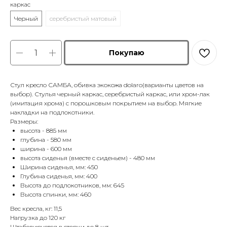
каркас
Черный
серебристый матовый
Покупаю
Стул кресло САМБА, обивка экокожа dolaro(варианты цветов на
выбор). Стулья черный каркас, серебристый каркас, или хром-лак
(имитация хрома) с порошковым покрытием на выбор. Мягкие
накладки на подлокотники.
Размеры:
высота - 885 мм
глубина - 580 мм
ширина - 600 мм
высота сиденья (вместе с сиденьем) - 480 мм
Ширина сиденья, мм: 450
Глубина сиденья, мм: 400
Высота до подлокотников, мм: 645
Высота спинки, мм: 460
Вес кресла, кг: 11,5
Нагрузка до 120 кг
Штабелируется в стопки до 8 шт.