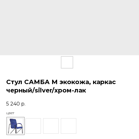
Стул САМБА М экокожа, каркас
черный/silver/хром-лак
5 240
р.
цвет