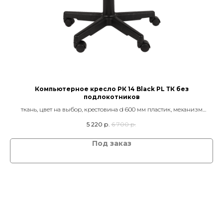
Компьютерное кресло РК 14 Black PL ТК без
подлокотников
изм
ткань, цвет на выбор, крестовина d 600 мм пластик, механизм
качания TOP GUN
5 220
р.
6 700
р.