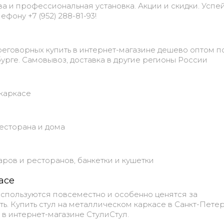
тва и профессиональная установка. Акции и скидки. Успе
ефону +7 (952) 288-81-93!
еговорных купить в интернет-магазине дешево оптом п
урге. Самовывоз, доставка в другие регионы России
окаркасе
ресторана и дома
баров и ресторанов, банкетки и кушетки
асе
используются повсеместно и особенно ценятся за
ь. Купить стул на металлическом каркасе в Санкт-Пете
 в интернет-магазине СтулиСтул.