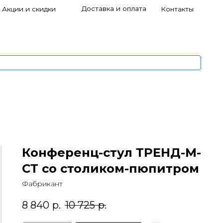
Доставка и оплата
и скидки
Контакты
s
1
5
Конференц-стул ТРЕНД-М-
СТ со столиком-пюпитром
Фабрикант
8 840
р.
10 725
р.