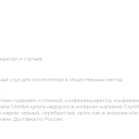
кресел и стульев
ный стул для посетителей в общественных местах
а
мягким сиденьем и спинкой, конференц кресла, конферен
 зала САМБА купить недорого в интернет-магазине СтулИs
каркас черный, серебристый, хром-лак, в экокоже или
ами. Доставка по России.