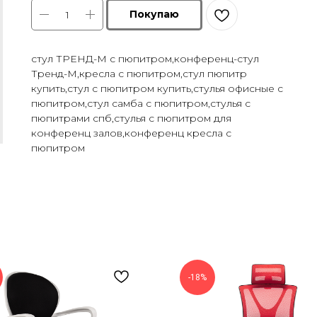
Покупаю
стул ТРЕНД-М с пюпитром,конференц-стул
Тренд-М,кресла с пюпитром,стул пюпитр
купить,стул с пюпитром купить,стулья офисные с
пюпитром,стул самба с пюпитром,стулья с
пюпитрами спб,стулья с пюпитром для
конференц залов,конференц кресла с
пюпитром
-18%