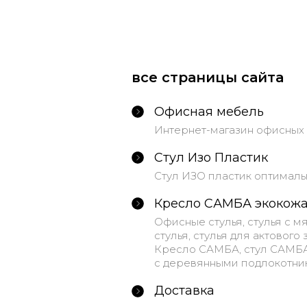
все страницы сайта
Офисная мебель
Интернет-магазин офисных 
Стул Изо Пластик
Стул ИЗО пластик оптималь
Кресло САМБА экокож
Офисные стулья, стулья с 
стулья, стулья для актового
Кресло САМБА, стул САМБА 
с деревянными подлокотник
Доставка