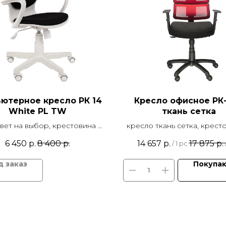
ютерное кресло РК 14
Кресло офисное РК
White PL TW
ткань сетка
цвет на выбор, крестовина d
кресло ткань сетка, крест
мм и подлокотники белый
640 мм пластик, регулиру
6 450
р.
8 400
р.
14 657
р.
17 875
р.
/
1 pc
ик, механизм качания TOP
подлокотник, механизм к
GUN, Ролики: Ø50
МТГ
Покупа