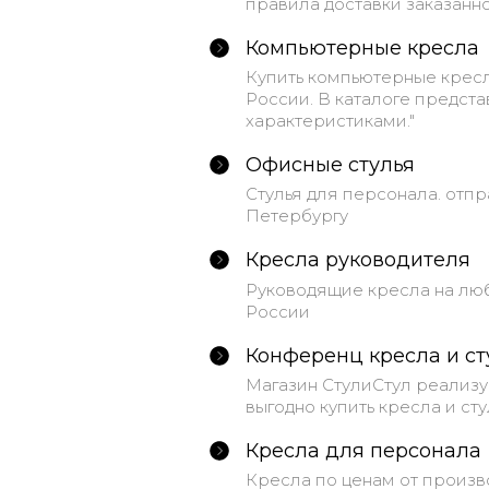
правила доставки заказанн
Компьютерные кресла
Купить компьютерные кресл
России. В каталоге предст
характеристиками."
Офисные стулья
Стулья для персонала. отпр
Петербургу
Кресла руководителя
Руководящие кресла на любо
России
Конференц кресла и ст
Магазин СтулиСтул реализу
выгодно купить кресла и стул
Кресла для персонала
Кресла по ценам от произв