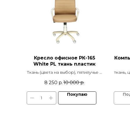
Кресло офисное РК-165
Компь
White PL ткань пластик
Ткань (цвета на выбор), пятилучье d
ткань, 
640 мм и подлокотники белый
600 
8 250
р.
10 000
р.
пластик, механизм качания TOP
пласт
GUN, ролики белые Ø50
Покупаю