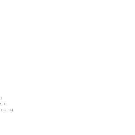
ц
tul.
 ткани