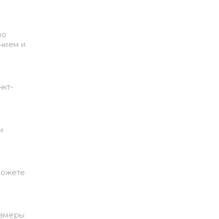
по
анием и
нкт-
и
можете
азмеры