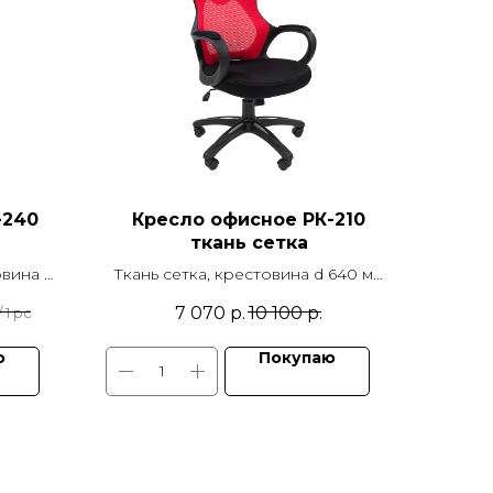
-240
Кресло офисное РК-210
ткань сетка
овина d
Ткань сетка, крестовина d 640 мм
емый Т-
пластик, подлокотники пластик с
7 070
р.
10 100
р.
/
1 pc
ачания
мягкими накладками, механизм
качания TOP GUN
ю
Покупаю