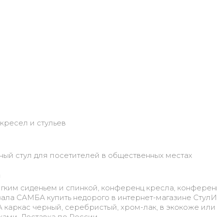
кресел и стульев
ный стул для посетителей в общественных местах
а
мягким сиденьем и спинкой, конференц кресла, конферен
 зала САМБА купить недорого в интернет-магазине СтулИs
каркас черный, серебристый, хром-лак, в экокоже или
ами. Доставка по России.