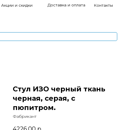
Доставка и оплата
и скидки
Контакты
s
1
5
Стул ИЗО черный ткань
черная, серая, с
пюпитром.
Фабрикант
4226,00
р.