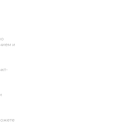
по
анием и
нкт-
и
можете