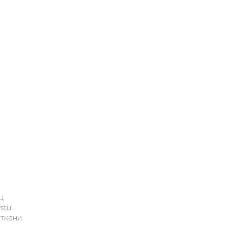
ц
tul.
 ткани