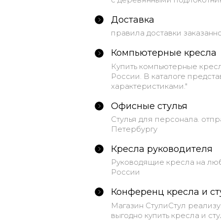
Доставка
правила доставки заказанн
Компьютерные кресла
Купить компьютерные кресл
России. В каталоге предст
характеристиками."
Офисные стулья
Стулья для персонала. отпр
Петербургу
Кресла руководителя
Руководящие кресла на любо
России
Конференц кресла и ст
Магазин СтулиСтул реализу
выгодно купить кресла и стул