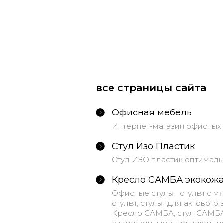
все страницы сайта
Офисная мебель
Интернет-магазин офисных 
Стул Изо Пластик
Стул ИЗО пластик оптималь
Кресло САМБА экокож
Офисные стулья, стулья с 
стулья, стулья для актового
Кресло САМБА, стул САМБА 
с деревянными подлокотник