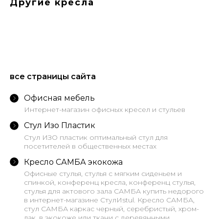
Другие кресла
все страницы сайта
Офисная мебель
Интернет-магазин офисных кресел и стульев
Стул Изо Пластик
Стул ИЗО пластик оптимальный стул для
посетителей в общественных местах
Кресло САМБА экокожа
Офисные стулья, стулья с мягким сиденьем и
спинкой, конференц кресла, конференц стулья,
стулья для актового зала САМБА купить недорого
в интернет-магазине СтулИstul. Кресло САМБА,
стул САМБА каркас черный, серебристый, хром-
лак, в экокоже или ткани с деревянными