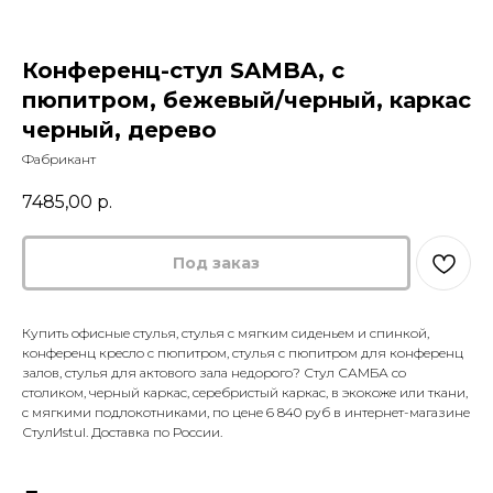
Конференц-стул SAMBA, с
пюпитром, бежевый/черный, каркас
черный, дерево
Фабрикант
7485,00
р.
Купить офисные стулья, стулья с мягким сиденьем и спинкой,
конференц кресло с пюпитром, стулья с пюпитром для конференц
залов, стулья для актового зала недорого? Стул САМБА со
столиком, черный каркас, серебристый каркас, в экокоже или ткани,
с мягкими подлокотниками, по цене 6 840 руб в интернет-магазине
СтулИstul. Доставка по России.