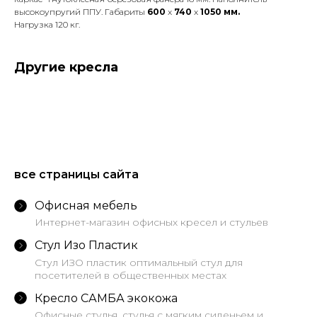
высокоупругий ППУ. Габариты
600
x
740
x
1050 мм.
Нагрузка 120 кг.
Другие кресла
все страницы сайта
Офисная мебель
Интернет-магазин офисных кресел и стульев
Стул Изо Пластик
Стул ИЗО пластик оптимальный стул для
посетителей в общественных местах
Кресло САМБА экокожа
Офисные стулья, стулья с мягким сиденьем и