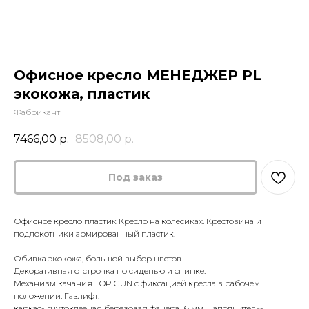
Офисное кресло МЕНЕДЖЕР PL
экокожа, пластик
Фабрикант
7466,00
р.
8508,00
р.
Офисное кресло пластик Кресло на колесиках. Крестовина и
подлокотники армированный пластик.
Обивка экокожа, большой выбор цветов.
Декоративная отстрочка по сиденью и спинке.
Механизм качания TOP GUN с фиксацией кресла в рабочем
положении. Газлифт.
каркас- гнутоклееная березовая фанера 16 мм. Наполнитель-