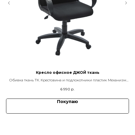
Кресло офисное ДЖОЙ ткань
зм
Обивка ткань ТК. Крестовина и подлокотники пластик Механизм
кр
качания TOP GUN
6 990
р.
Покупаю