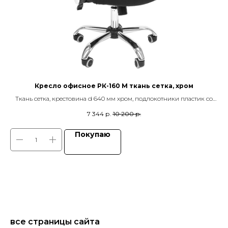
Кресло офисное РК-160 М ткань сетка, хром
зм
Ткань сетка, крестовина d 640 мм хром, подлокотники пластик со
Эк
вставками хром, механизм качания TOP GUN
7 344
р.
10 200
р.
Покупаю
все страницы сайта