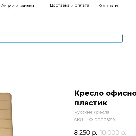
Доставка и оплата
и скидки
Контакты
s
1
5
Кресло офисное
пластик
Русские кресла
SKU:
НФ-00005219
8 250
р.
10 000
р.