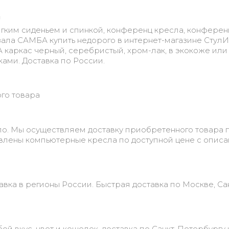
а
мягким сиденьем и спинкой, конференц кресла, конферен
 зала САМБА купить недорого в интернет-магазине СтулИs
каркас черный, серебристый, хром-лак, в экокоже или
ами. Доставка по России.
ого товара
о. Мы осуществляем доставку приобретенного товара 
авлены компьютерные кресла по доступной цене с опис
авка в регионы России. Быстрая доставка по Москве, Са
й вкус, цвет и кошелек. доставка по Санкт-Петербургу 