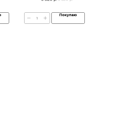
астик с
анизм
ю
Покупаю