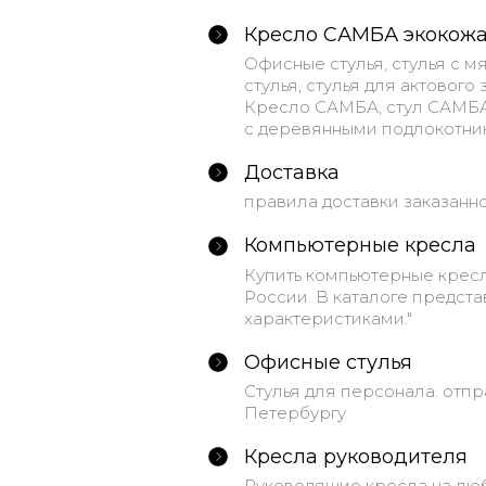
Кресло САМБА экокож
Офисные стулья, стулья с 
стулья, стулья для актового
Кресло САМБА, стул САМБА 
с деревянными подлокотник
Доставка
правила доставки заказанн
Компьютерные кресла
Купить компьютерные кресл
России. В каталоге предст
характеристиками."
Офисные стулья
Стулья для персонала. отпр
Петербургу
Кресла руководителя
Руководящие кресла на любо