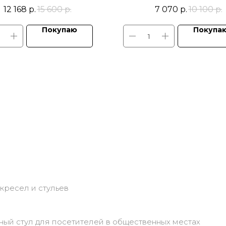
учье пластик d 640 мм, Т-
пластик, подлокотники пл
12 168
р.
15 600
р.
7 070
р.
10 100
р.
окотники регулируемые,
мягкими накладками, мех
анизм качания TOP GUN
качания TOP GUN
Покупаю
Покупа
кресел и стульев
ный стул для посетителей в общественных местах