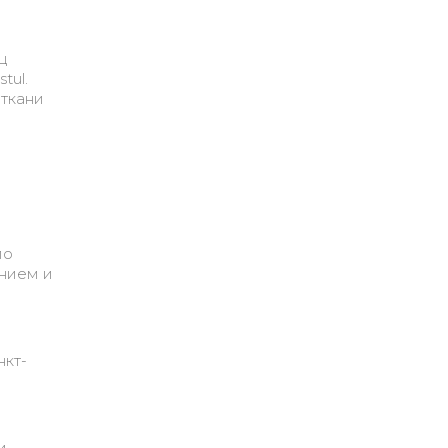
ц
tul.
 ткани
по
анием и
нкт-
и