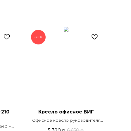
-20%
-210
Кресло офисное БИГ
Офисное кресло руководителя
 640 мм
БИГ, ткань, крестовина-пластик
5 320
р.
6 650
р.