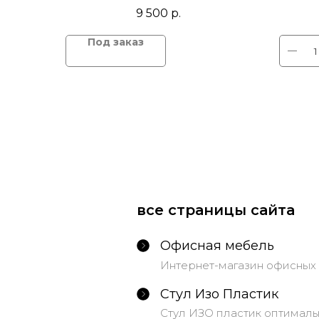
пятил
9 500
р.
подл
мех
все страницы сайта
Офисная мебель
Интернет-магазин офисных 
Стул Изо Пластик
Стул ИЗО пластик оптималь