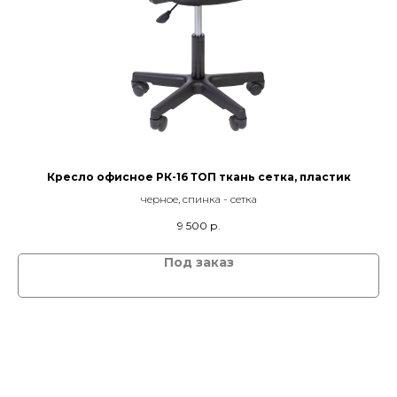
Кресло офисное РК-16 ТОП ткань сетка, пластик
черное, спинка - сетка
Тк
9 500
р.