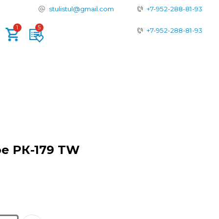
tulistul@gmail.com
+7-952-288-81-93
+7-952-288-81-93
е РК-179 TW