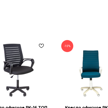
-10%
ло офисное РК-16 ТОП
Кресло офисное РК