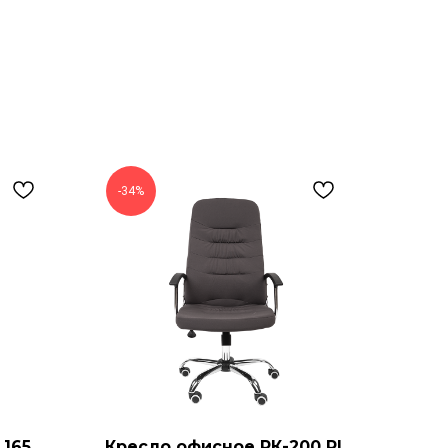
-34%
 165
Кресло офисное РК-200 PL