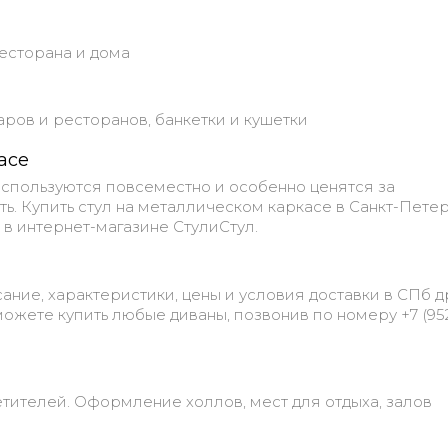
ресторана и дома
баров и ресторанов, банкетки и кушетки
асе
используются повсеместно и особенно ценятся за
ь. Купить стул на металлическом каркасе в Санкт-Пете
 в интернет-магазине СтулиСтул.
ание, характеристики, цены и условия доставки в СПб д
ожете купить любые диваны, позвонив по номеру +7 (952
тителей. Оформление холлов, мест для отдыха, залов