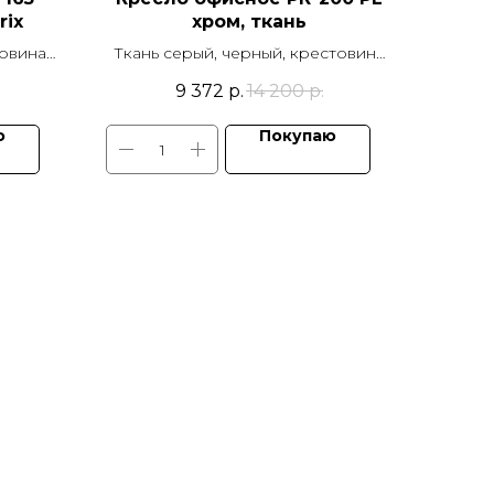
riх
хром, ткань
товина
Ткань серый, черный, крестовина
елый
хром, подлокотники пластик,
9 372
р.
14 200
р.
ия TOP
механизм качания TOP GUN
ю
Покупаю