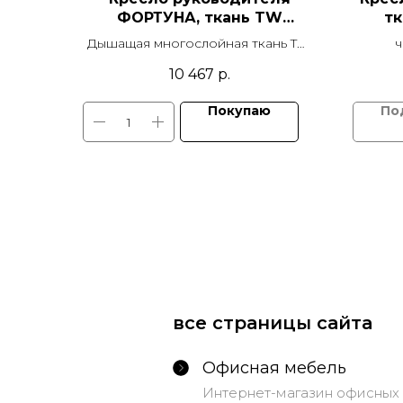
ФОРТУНА, ткань TW
тк
пластик
Дышащая многослойная ткань TW.
ч
Крестовина и подлокотники
10 467
р.
пластик. Механизм качания TOP
GUN
Покупаю
все страницы сайта
Офисная мебель
Интернет-магазин офисных 