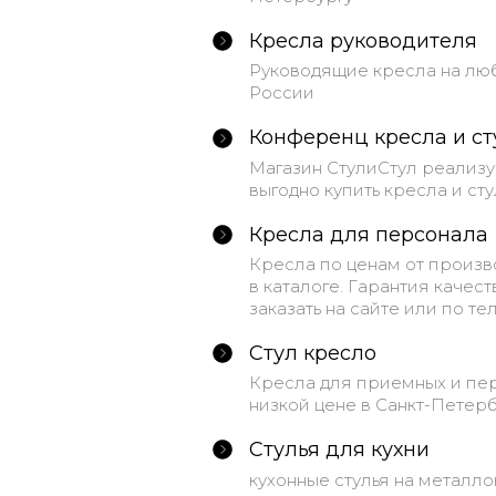
Кресла руководителя
Руководящие кресла на любо
России
Конференц кресла и ст
Магазин СтулиСтул реализу
выгодно купить кресла и стул
Кресла для персонала
Кресла по ценам от произв
в каталоге. Гарантия качес
заказать на сайте или по тел
Стул кресло
Кресла для приемных и пер
низкой цене в Санкт-Петерб
Стулья для кухни
кухонные стулья на металл