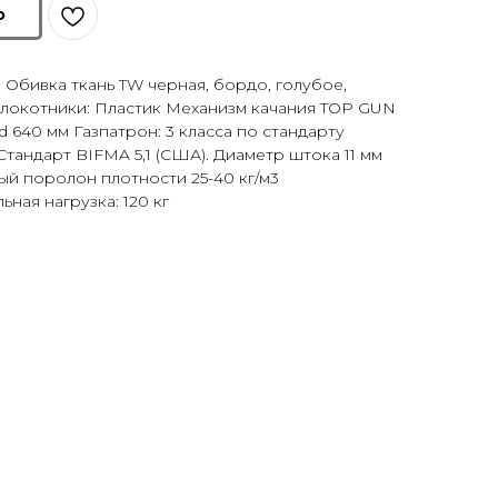
ю
 Обивка ткань TW черная, бордо, голубое,
длокотники: Пластик Механизм качания TOP GUN
 640 мм Газпатрон: 3 класса по стандарту
тандарт BIFMA 5,1 (США). Диаметр штока 11 мм
ый поролон плотности 25-40 кг/м3
ная нагрузка: 120 кг