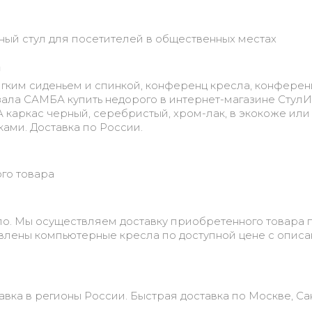
ный стул для посетителей в общественных местах
а
мягким сиденьем и спинкой, конференц кресла, конферен
 зала САМБА купить недорого в интернет-магазине СтулИs
каркас черный, серебристый, хром-лак, в экокоже или
ами. Доставка по России.
ого товара
о. Мы осуществляем доставку приобретенного товара 
авлены компьютерные кресла по доступной цене с опис
авка в регионы России. Быстрая доставка по Москве, Са