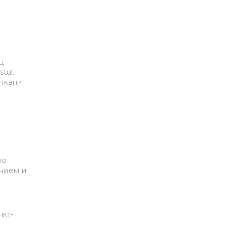
ц
tul.
 ткани
по
анием и
нкт-