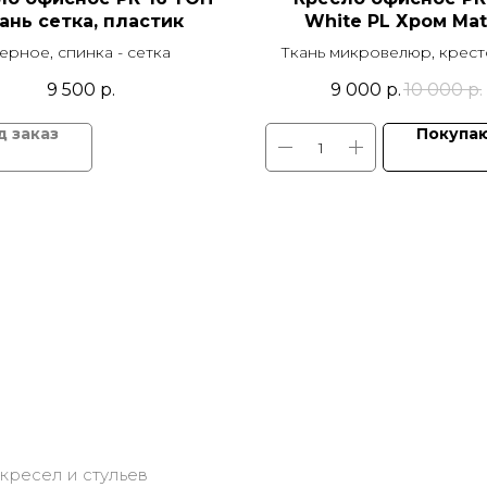
ань сетка, пластик
White PL Хром Mat
ерное, спинка - сетка
Ткань микровелюр, крес
хром, подлокотники б
9 500
р.
9 000
р.
10 000
р.
пластик, механизм качан
GUN, ролики Ø50
Покупа
кресел и стульев