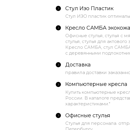
Стул Изо Пластик
Стул ИЗО пластик оптималь
Кресло САМБА экокож
Офисные стулья, стулья с 
стулья, стулья для актового
Кресло САМБА, стул САМБА 
с деревянными подлокотник
Доставка
правила доставки заказанн
Компьютерные кресла
Купить компьютерные кресл
России. В каталоге предст
характеристиками."
Офисные стулья
Стулья для персонала. отпр
Петербургу