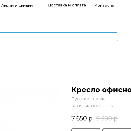
Доставка и оплата
и скидки
Контакты
s
1
5
Кресло офисно
Русские кресла
SKU:
НФ-00000007
7 650
р.
9 300
р.