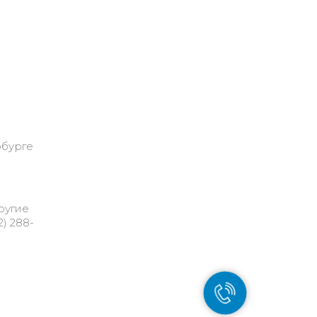
рбурге
ругие
) 288-