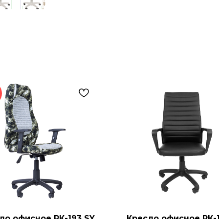
ло офисное РК-193 SY
Кресло офисное РК-