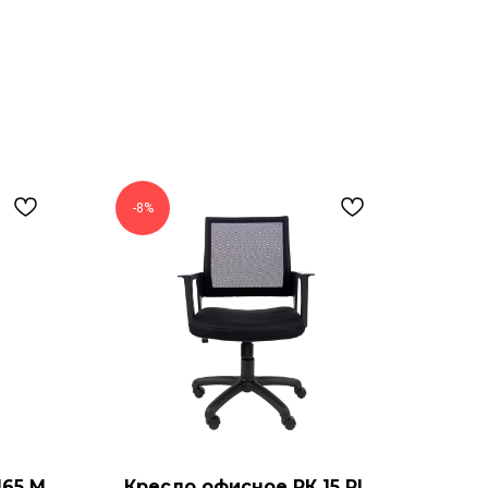
-8%
165 М
Кресло офисное РК 15 PL