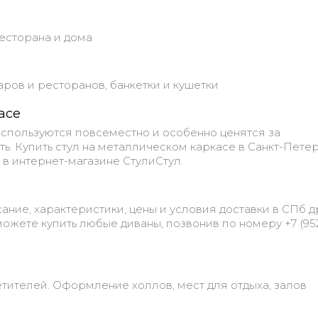
ресторана и дома
баров и ресторанов, банкетки и кушетки
асе
используются повсеместно и особенно ценятся за
ь. Купить стул на металлическом каркасе в Санкт-Пете
 в интернет-магазине СтулиСтул.
ание, характеристики, цены и условия доставки в СПб д
ожете купить любые диваны, позвонив по номеру +7 (952
тителей. Оформление холлов, мест для отдыха, залов