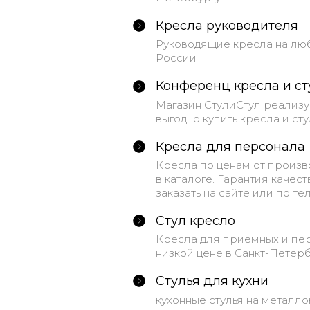
Кресла руководителя
Руководящие кресла на любо
России
Конференц кресла и ст
Магазин СтулиСтул реализу
выгодно купить кресла и стул
Кресла для персонала
Кресла по ценам от произв
в каталоге. Гарантия качес
заказать на сайте или по тел
Стул кресло
Кресла для приемных и пер
низкой цене в Санкт-Петерб
Стулья для кухни
кухонные стулья на металл