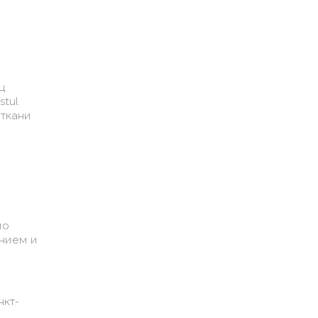
ц
tul.
 ткани
по
анием и
нкт-