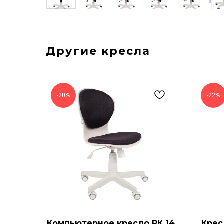
Другие кресла
-20%
-22%
Компьютерное кресло РК 14
Крес