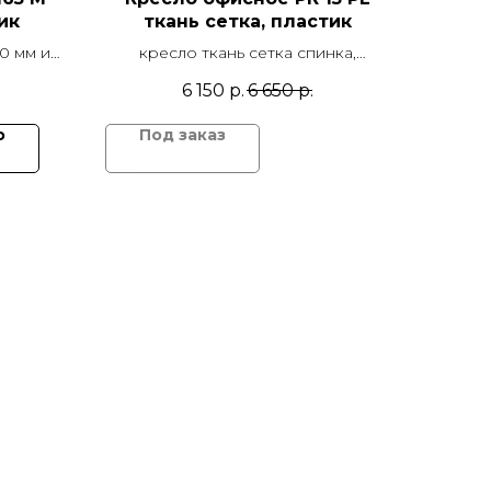
ик
ткань сетка, пластик
0 мм и
кресло ткань сетка спинка,
еханизм
сиденье ткань, крестовина d 640
6 150
р.
6 650
р.
и Ø50
мм и подлокотники пластик,
механизм качания TOP GUN,
ю
Ролики: Ø50