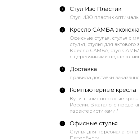
Стул Изо Пластик
Стул ИЗО пластик оптималь
Кресло САМБА экокож
Офисные стулья, стулья с 
стулья, стулья для актового
Кресло САМБА, стул САМБА 
с деревянными подлокотник
Доставка
правила доставки заказанн
Компьютерные кресла
Купить компьютерные кресл
России. В каталоге предст
характеристиками."
Офисные стулья
Стулья для персонала. отпр
Петербургу