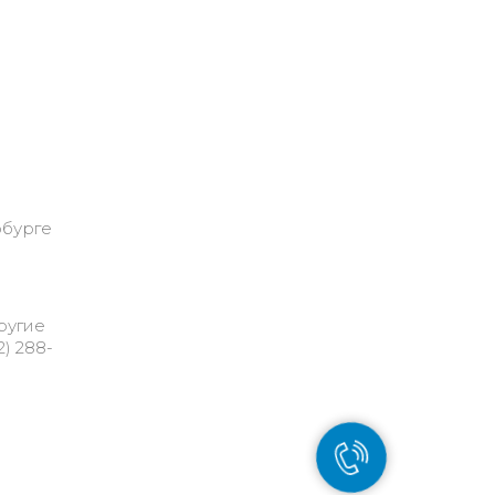
рбурге
ругие
) 288-