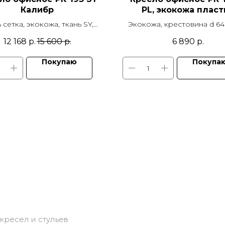
Калибр
PL, экокожа пласт
 сетка, экокожа, ткань SY,
Экокожа, крестовина d 64
учье пластик d 640 мм, Т-
подлокотники пластик , м
12 168
р.
15 600
р.
6 890
р.
окотники регулируемые,
качания TOP GUN, ролик
анизм качания TOP GUN
Покупаю
Покупа
кресел и стульев