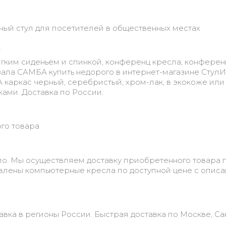
ный стул для посетителей в общественных местах
а
мягким сиденьем и спинкой, конференц кресла, конферен
 зала САМБА купить недорого в интернет-магазине СтулИs
каркас черный, серебристый, хром-лак, в экокоже или
ами. Доставка по России.
ого товара
о. Мы осуществляем доставку приобретенного товара 
авлены компьютерные кресла по доступной цене с опис
авка в регионы России. Быстрая доставка по Москве, Са