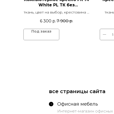
White PL ТК без
подлокотников
ткань, цвет на выбор, крестовина d
ткань
600 мм белый пластик, механизм
пятил
6 300
р.
7 900
р.
регулировки по высоте
подл
мех
все страницы сайта
Офисная мебель
Интернет-магазин офисных 