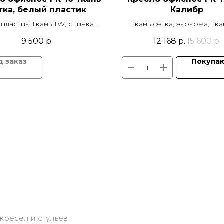
тка, белый пластик
Калибр
пластик Ткань TW, спинка -
ткань сетка, экокожа, тка
сетка
пятилучье пластик d 640 
9 500
р.
12 168
р.
15 600
р.
подлокотники регулиру
механизм качания TOP
Покупа
кресел и стульев