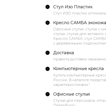
Стул Изо Пластик
Стул ИЗО пластик оптималь
Кресло САМБА экокож
Офисные стулья, стулья с 
стулья, стулья для актового
Кресло САМБА, стул САМБА 
с деревянными подлокотник
Доставка
правила доставки заказанн
Компьютерные кресла
Купить компьютерные кресл
России. В каталоге предст
характеристиками."
Офисные стулья
Стулья для персонала. отпр
Петербургу