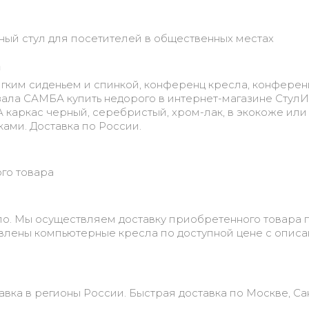
ный стул для посетителей в общественных местах
а
мягким сиденьем и спинкой, конференц кресла, конферен
 зала САМБА купить недорого в интернет-магазине СтулИs
каркас черный, серебристый, хром-лак, в экокоже или
ами. Доставка по России.
ого товара
о. Мы осуществляем доставку приобретенного товара 
авлены компьютерные кресла по доступной цене с опис
авка в регионы России. Быстрая доставка по Москве, Са