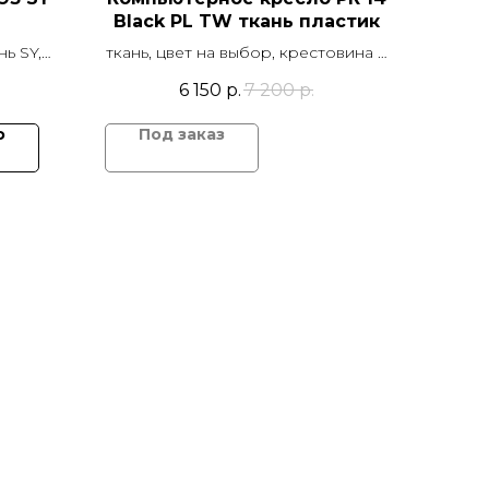
Black PL TW ткань пластик
нь SY,
ткань, цвет на выбор, крестовина d
мм, Т-
600 мм и подлокотники пластик,
6 150
р.
7 200
р.
емые,
механизм качания TOP GUN
 GUN
ю