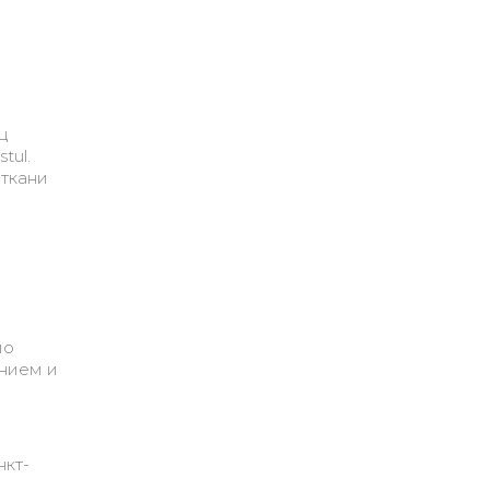
ц
tul.
 ткани
по
анием и
нкт-