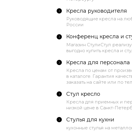
Кресла руководителя
Руководящие кресла на любо
России
Конференц кресла и ст
Магазин СтулиСтул реализу
выгодно купить кресла и стул
Кресла для персонала
Кресла по ценам от произв
в каталоге. Гарантия качес
заказать на сайте или по тел
Стул кресло
Кресла для приемных и пер
низкой цене в Санкт-Петерб
Стулья для кухни
кухонные стулья на металл