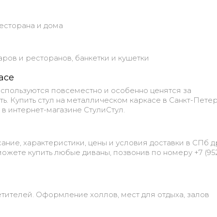
ресторана и дома
баров и ресторанов, банкетки и кушетки
асе
используются повсеместно и особенно ценятся за
ь. Купить стул на металлическом каркасе в Санкт-Пете
 в интернет-магазине СтулиСтул.
ание, характеристики, цены и условия доставки в СПб д
ожете купить любые диваны, позвонив по номеру +7 (952
тителей. Оформление холлов, мест для отдыха, залов