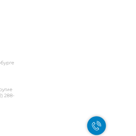
рбурге
ругие
) 288-