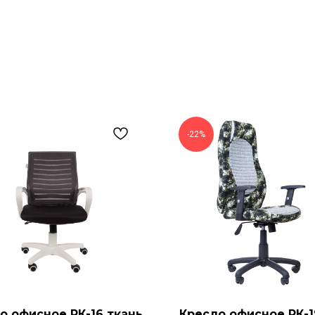
-22%
о офисное РК-16 ткань
Кресло офисное РК-1