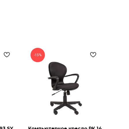
-15%
93 SY
Компьютерное кресло РК 14