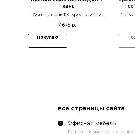
ткань
се
Обивка ткань ТК. Крестовина и
белый 
подлокотники пластик. Механизм
7 675
р.
качания пиастра
Покупаю
все страницы сайта
Офисная мебель
Интернет-магазин офисных 