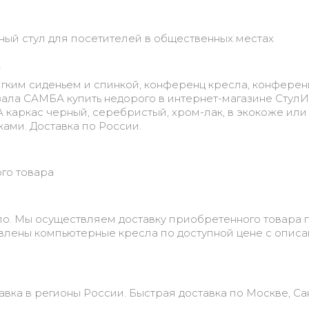
ный стул для посетителей в общественных местах
а
мягким сиденьем и спинкой, конференц кресла, конферен
 зала САМБА купить недорого в интернет-магазине СтулИs
каркас черный, серебристый, хром-лак, в экокоже или
ами. Доставка по России.
ого товара
о. Мы осуществляем доставку приобретенного товара 
авлены компьютерные кресла по доступной цене с опис
авка в регионы России. Быстрая доставка по Москве, Са