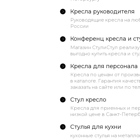
Кресла руководителя
Руководящие кресла на любо
России
Конференц кресла и ст
Магазин СтулиСтул реализу
выгодно купить кресла и стул
Кресла для персонала
Кресла по ценам от произв
в каталоге. Гарантия качес
заказать на сайте или по тел
Стул кресло
Кресла для приемных и пер
низкой цене в Санкт-Петерб
Стулья для кухни
кухонные стулья на металл