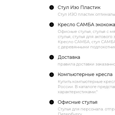
Стул Изо Пластик
Стул ИЗО пластик оптималь
Кресло САМБА экокож
Офисные стулья, стулья с 
стулья, стулья для актового
Кресло САМБА, стул САМБА 
с деревянными подлокотник
Доставка
правила доставки заказанн
Компьютерные кресла
Купить компьютерные кресл
России. В каталоге предст
характеристиками."
Офисные стулья
Стулья для персонала. отпр
Петербургу