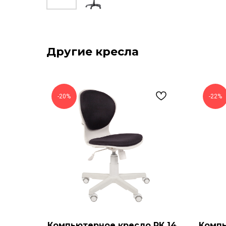
Другие кресла
-20%
-22%
Компьютерное кресло РК 14
Компь