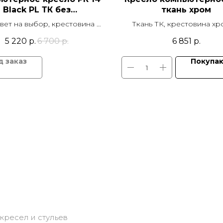
Black PL ТК без
ткань хром
подлокотников
цвет на выбор, крестовина d
Ткань ТК, крестовина хро
 пластик, механизм качания
подлокотник пластик
5 220
р.
6 700
р.
6 851
р.
TOP GUN
синхромеханизм кача
Покупа
кресел и стульев