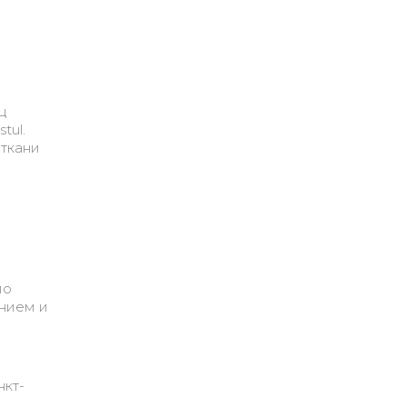
ц
tul.
 ткани
по
анием и
нкт-