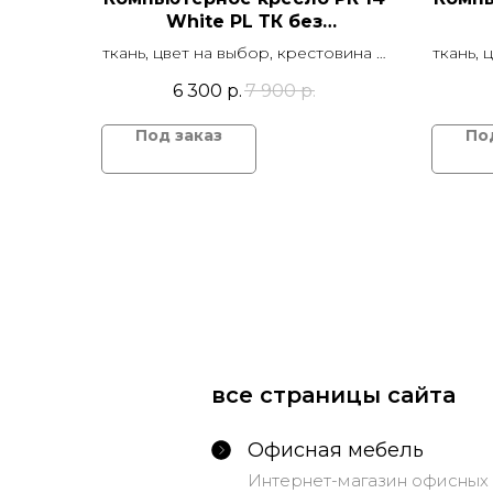
White PL ТК без
подлокотников
ткань, цвет на выбор, крестовина d
ткань, 
600 мм белый пластик, механизм
600 мм
6 300
р.
7 900
р.
регулировки по высоте
все страницы сайта
Офисная мебель
Интернет-магазин офисных 