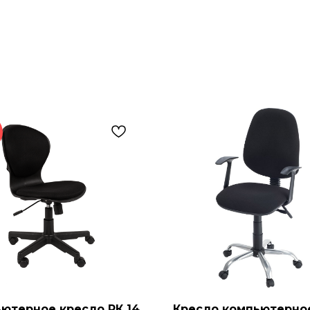
ютерное кресло РК 14
Кресло компьютерно