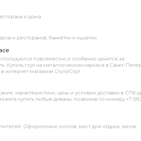
ресторана и дома
баров и ресторанов, банкетки и кушетки
асе
используются повсеместно и особенно ценятся за
ь. Купить стул на металлическом каркасе в Санкт-Пете
 в интернет-магазине СтулиСтул.
ание, характеристики, цены и условия доставки в СПб д
ожете купить любые диваны, позвонив по номеру +7 (952
тителей. Оформление холлов, мест для отдыха, залов