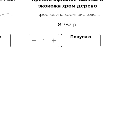
экокожа хром дерево
м, Т-
крестовина хром, экокожа,
,
подлокотники хром дерево,
8 782
р.
ния
механизм качания TOP GUN,
ролики полиамидные
ю
Покупаю