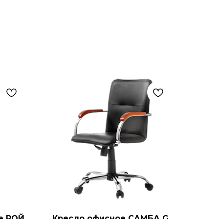
е РОЙ
Кресло офисное САМБА G