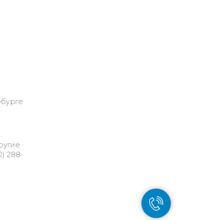
рбурге
ругие
) 288-